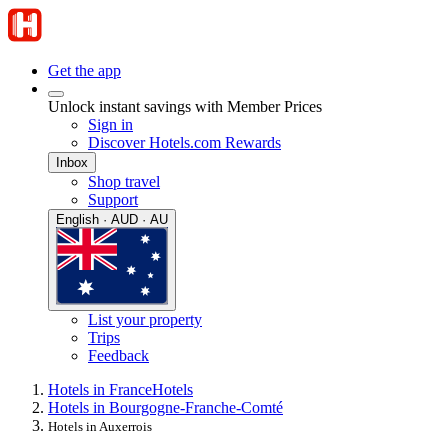
Get the app
Unlock instant savings with Member Prices
Sign in
Discover Hotels.com Rewards
Inbox
Shop travel
Support
English · AUD · AU
List your property
Trips
Feedback
Hotels in France
Hotels
Hotels in Bourgogne-Franche-Comté
Hotels in Auxerrois