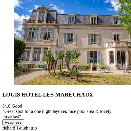
LOGIS HÔTEL LES MARÉCHAUX
8/10
Good
"Great spot for a one night layover, nice pool area & lovely
breakfast"
Read less
richard
1-night trip