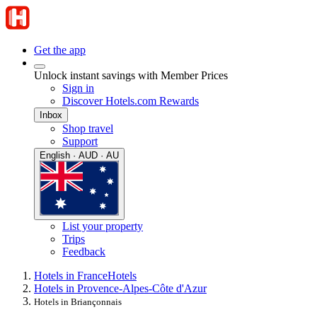
Get the app
Unlock instant savings with Member Prices
Sign in
Discover Hotels.com Rewards
Inbox
Shop travel
Support
English · AUD · AU
List your property
Trips
Feedback
Hotels in France
Hotels
Hotels in Provence-Alpes-Côte d'Azur
Hotels in Briançonnais