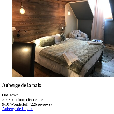
Auberge de la paix
Old Town
‐
0.03 km from city centre
9
/
10
Wonderful! (226 reviews)
Auberge de la paix