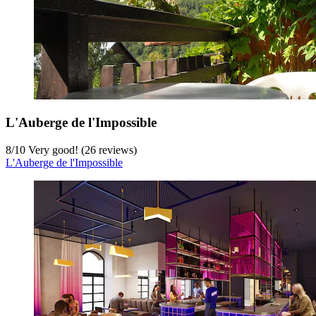
L'Auberge de l'Impossible
8
/
10
Very good! (26 reviews)
L'Auberge de l'Impossible