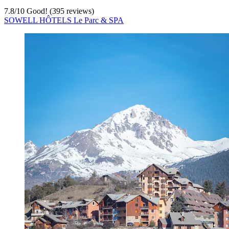
7.8
/
10
Good! (395 reviews)
SOWELL HÔTELS Le Parc & SPA