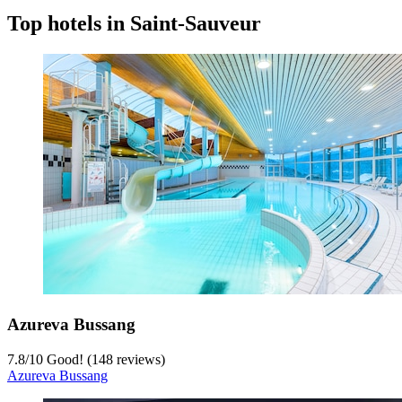
Top hotels in Saint-Sauveur
Azureva Bussang
7.8
/
10
Good! (148 reviews)
Azureva Bussang