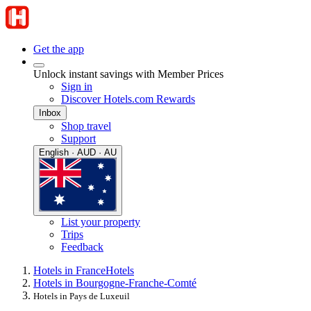
Get the app
Unlock instant savings with Member Prices
Sign in
Discover Hotels.com Rewards
Inbox
Shop travel
Support
English · AUD · AU
List your property
Trips
Feedback
Hotels in France
Hotels
Hotels in Bourgogne-Franche-Comté
Hotels in Pays de Luxeuil