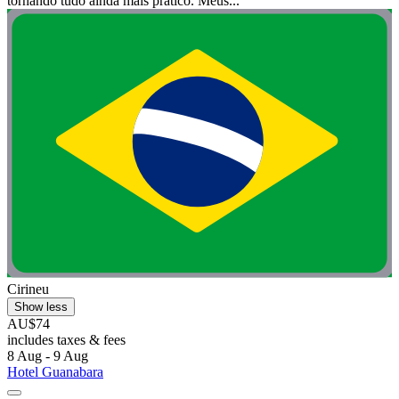
tornando tudo ainda mais prático. Meus...
Cirineu
Show less
AU$74
includes taxes & fees
8 Aug - 9 Aug
Hotel Guanabara