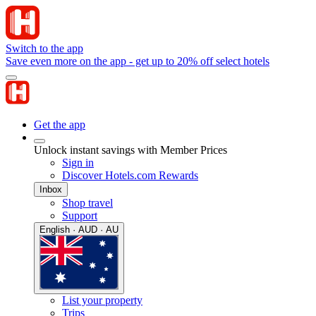
Switch to the app
Save even more on the app - get up to 20% off select hotels
Get the app
Unlock instant savings with Member Prices
Sign in
Discover Hotels.com Rewards
Inbox
Shop travel
Support
English · AUD · AU
List your property
Trips