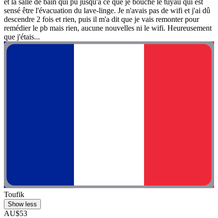
et la salle de bain qui pu jusqu'à ce que je bouche le tuyau qui est
sensé être l'évacuation du lave-linge. Je n'avais pas de wifi et j'ai dû
descendre 2 fois et rien, puis il m'a dit que je vais remonter pour
remédier le pb mais rien, aucune nouvelles ni le wifi. Heureusement
que j'étais...
Toufik
Show less
AU$53