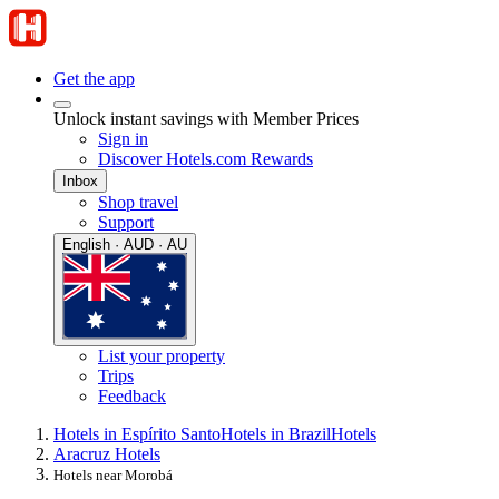
Get the app
Unlock instant savings with Member Prices
Sign in
Discover Hotels.com Rewards
Inbox
Shop travel
Support
English · AUD · AU
List your property
Trips
Feedback
Hotels in Espírito Santo
Hotels in Brazil
Hotels
Aracruz Hotels
Hotels near Morobá