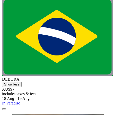
DÉBORA
Show less
AU$97
includes taxes & fees
18 Aug - 19 Aug
In Paradiso