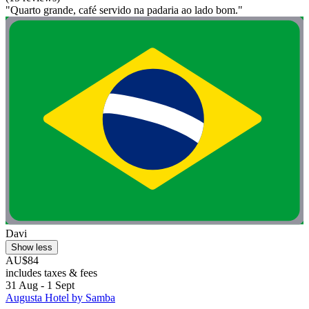
"Quarto grande, café servido na padaria ao lado bom."
Davi
Show less
AU$84
includes taxes & fees
31 Aug - 1 Sept
Augusta Hotel by Samba