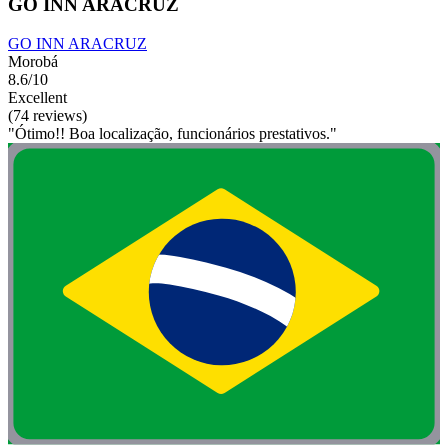
GO INN ARACRUZ
GO INN ARACRUZ
Morobá
8.6/10
Excellent
(74 reviews)
"Ótimo!! Boa localização, funcionários prestativos."