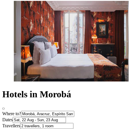
Hotels in Morobá
Where to?
Dates
Travellers