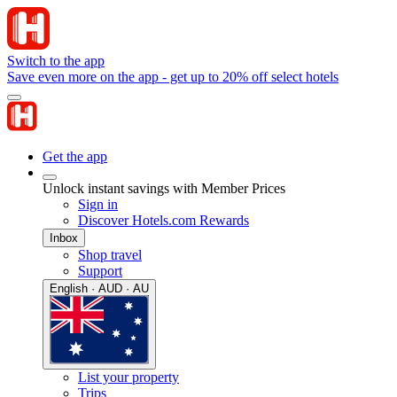
Switch to the app
Save even more on the app - get up to 20% off select hotels
Get the app
Unlock instant savings with Member Prices
Sign in
Discover Hotels.com Rewards
Inbox
Shop travel
Support
English · AUD · AU
List your property
Trips