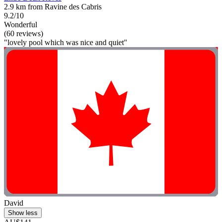
2.9 km from Ravine des Cabris
9.2/10
Wonderful
(60 reviews)
"lovely pool which was nice and quiet"
David
Show less