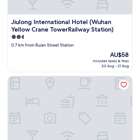
s
자
r
인
o
이
o
었
Jiulong International Hotel (Wuhan Yellow Crane TowerR
Jiulong International Hotel (Wuhan
m
어
Yellow Crane TowerRailway Station)
,
요
t
.
2.5
h
침
star
0.7 km from Ruian Street Station
e
대
property
r
와
The
AU$58
e
베
price
includes taxes & fees
a
개
is
20 Aug - 21 Aug
r
도
AU$58
e
너
Wuhan Huazun Tianlun Hotel
a
무
l
깨
s
끗
o
하
2
고
4
좋
h
았
r
어
s
요
r
.
e
조