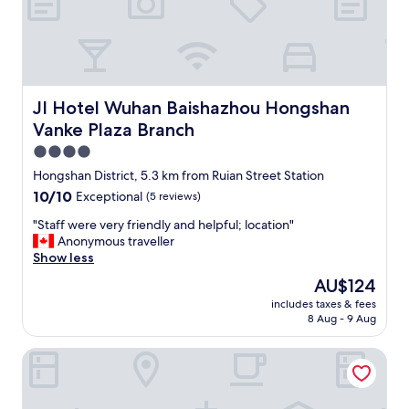
좋
l
사
았
o
수
습
c
준
니
a
은
다
t
아
.
i
님
"
o
JI Hotel Wuhan Baishazhou Hongshan Vanke Plaza Branc
JI Hotel Wuhan Baishazhou Hongshan
.
n
Vanke Plaza Branch
"
s
"
4.0
star
Hongshan District, 5.3 km from Ruian Street Station
property
10.0
10/10
Exceptional
(5 reviews)
out
"
"Staff were very friendly and helpful; location"
of
S
Anonymous traveller
10,
t
Show less
Exceptional,
a
(5
The
AU$124
f
reviews)
price
includes taxes & fees
f
is
8 Aug - 9 Aug
w
AU$124
e
Holiday Inn Riverside Wuhan by IHG
r
e
v
e