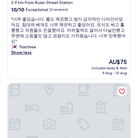
star
c
2.9 km from Ruian Street Station
k
property
10.0
10/10
Exceptional
(3 reviews)
c
out
h
"
"너무 좋았습니다. 룸도 깨끗했고 방이 감각적인 디자인이었
of
e
너
어요. 침대와 베개도 너무 깨끗하고 좋았어요. 조식도 싸고 훌
10,
c
무
륭했고 직원들도 친절했어요. 지하철역도 걸어서 다닐만했고
Exceptional,
k
좋
주변에 쇼핑몰도 많고 관광지도 가까웠습니다. 너무 만족했어
(3
i
았
요"
reviews)
n
습
Namhee
,
니
Show less
c
다
The
AU$75
l
.
price
e
includes taxes & fees
룸
is
9 Aug - 10 Aug
a
도
AU$75
n
깨
a
Jiulong International Hotel (Wuhan Yellow Crane TowerRai
끗
n
했
d
고
s
방
p
이
a
감
c
각
i
적
o
인
u
디