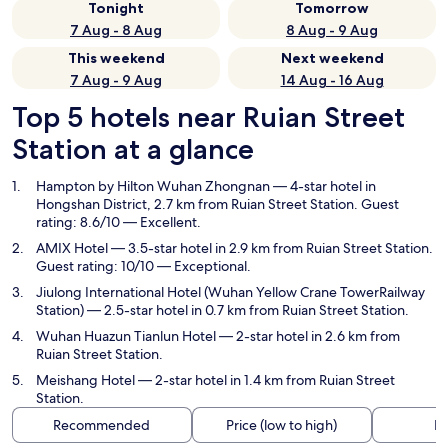
Tonight
Tomorrow
7 Aug - 8 Aug
8 Aug - 9 Aug
This weekend
Next weekend
7 Aug - 9 Aug
14 Aug - 16 Aug
Top 5 hotels near Ruian Street
Station at a glance
Hampton by Hilton Wuhan Zhongnan
— 4-star hotel in
Hongshan District, 2.7 km from Ruian Street Station. Guest
rating: 8.6/10 — Excellent.
AMIX Hotel
— 3.5-star hotel in 2.9 km from Ruian Street Station.
Guest rating: 10/10 — Exceptional.
Jiulong International Hotel (Wuhan Yellow Crane TowerRailway
Station)
— 2.5-star hotel in 0.7 km from Ruian Street Station.
Wuhan Huazun Tianlun Hotel
— 2-star hotel in 2.6 km from
Ruian Street Station.
Meishang Hotel
— 2-star hotel in 1.4 km from Ruian Street
Station.
Recommended
Price (low to high)
Di