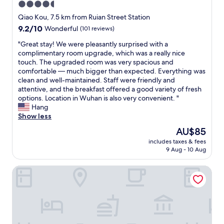
4.5
r
s
"
o
w
star
Qiao Kou, 7.5 km from Ruian Street Station
v
a
property
9.2
9.2/10
Wonderful
(101 reviews)
i
l
out
d
k
"
"Great stay! We were pleasantly surprised with a
of
e
(
G
complimentary room upgrade, which was a really nice
10,
d
t
r
touch. The upgraded room was very spacious and
Wonderful,
p
u
e
comfortable — much bigger than expected. Everything was
(101
r
r
a
clean and well-maintained. Staff were friendly and
reviews)
o
n
t
attentive, and the breakfast offered a good variety of fresh
f
l
s
options. Location in Wuhan is also very convenient. "
e
e
t
Hang
s
f
a
Show less
s
t
y
The
AU$85
i
a
!
price
o
n
includes taxes & fees
W
is
n
d
9 Aug - 10 Aug
e
AU$85
a
g
w
l
o
Jiuzhou Tongqu Hotel
e
s
a
r
e
r
e
r
o
p
v
u
l
i
n
e
c
d
a