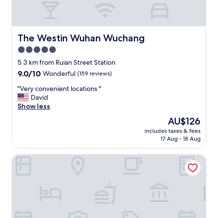
조
간
식
내
은
에
살
기
The Westin Wuhan Wuchang
The Westin Wuhan Wuchang
짝
분
5.0
이
이
쉽
star
좋
5.3 km from Ruian Street Station
긴
았
property
9.0
9.0/10
Wonderful
(159 reviews)
했
습
out
지
니
"
"Very convenient locations "
of
만
다
V
David
10,
.
.
e
Show less
Wonderful,
.
헬
r
(159
The
AU$126
.
스
y
reviews)
price
보
장
includes taxes & fees
c
is
통
17 Aug - 18 Aug
및
o
AU$126
이
수
n
었
영
JI Hotel Wuhan Baishazhou Hongshan Vanke Plaza Branch
v
음
장
e
.
의
n
특
퀄
i
급
리
e
호
티
n
텔
도
t
식