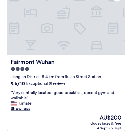
p
e
g
l
r
i
a
s
d
g
e
o
d
o
r
d
o
.
o
"
m
w
Fairmont Wuhan
Fairmont Wuhan
a
4.0
s
star
v
Jiang'an District, 8.4 km from Ruian Street Station
e
property
9.6
9.6/10
Exceptional
(8 reviews)
r
out
y
"
"Very centrally located, good breakfast, decent gym and
of
s
V
walkable"
10,
p
e
Kimate
Exceptional,
a
r
Show less
(8
c
y
reviews)
The
AU$200
i
c
price
o
includes taxes & fees
e
is
4 Sept - 5 Sept
u
n