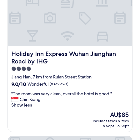
l
n
g
i
e
e
m
s
n
e
s
t
n
t
l
t
r
y
a
i
.
r
p
V
y
"
e
r
Holiday Inn Express Wuhan Jianghan Road by IHG
Holiday Inn Express Wuhan Jianghan
r
o
y
Road by IHG
o
p
m
4.0
r
u
star
Jiang Han, 7 km from Ruian Street Station
o
p
property
a
9.0
9.0/10
Wonderful
(8 reviews)
g
c
out
r
"
"The room was very clean, overall the hotel is good."
t
of
a
T
Chin Kiang
i
10,
d
h
Show less
v
Wonderful,
e
e
e
(8
,
The
AU$85
r
i
reviews)
w
price
includes taxes & fees
o
n
h
is
5 Sept - 6 Sept
o
s
i
AU$85
m
e
c
HOTEL ANDI TOWNSCAPE WUHAN
w
r