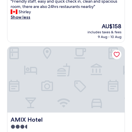
"
"Friendly staff, easy and quick check in, clean and spacious
of
F
room, there are also 24hrs restaurants nearby"
10,
r
Shirley
Excellent,
i
Show less
(9
e
reviews)
The
AU$158
n
price
includes taxes & fees
d
is
9 Aug - 10 Aug
l
AU$158
y
AMIX Hotel
s
t
a
f
f
,
e
a
s
y
a
n
d
q
AMIX Hotel
AMIX Hotel
u
3.5
i