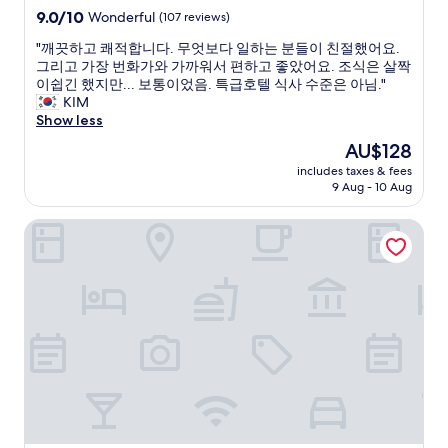
property
.
9.0
9.0/10
Wonderful
(107 reviews)
너
out
"
"깨끗하고 쾌적합니다. 무엇보다 일하는 분들이 친절했어요.
무
of
깨
그리고 가장 번화가와 가까워서 편하고 좋았어요. 조식은 살짝
만
10,
끗
이쉽긴 했지만... 보통이었음. 특급호텔 식사 수준은 아님."
족
Wonderful,
하
KIM
했
(107
고
Show less
어
reviews)
쾌
요
The
AU$128
적
"
price
includes taxes & fees
합
is
9 Aug - 10 Aug
니
AU$128
다
InterContinental Wuhan by IHG
.
무
엇
보
다
일
하
는
분
들
이
친
절