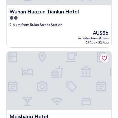
s
식
t
도
Wuhan Huazun Tianlun Hotel
Wuhan Huazun Tianlun Hotel
a
싸
u
고
2.0
r
훌
star
2.6 km from Ruian Street Station
a
륭
property
n
했
The
AU$56
t
고
price
includes taxes & fees
s
직
is
21 Aug - 22 Aug
n
원
AU$56
e
들
Meishang Hotel
a
도
r
친
b
절
y
했
"
어
요
.
지
하
철
역
도
걸
Meishang Hotel
Meishang Hotel
어