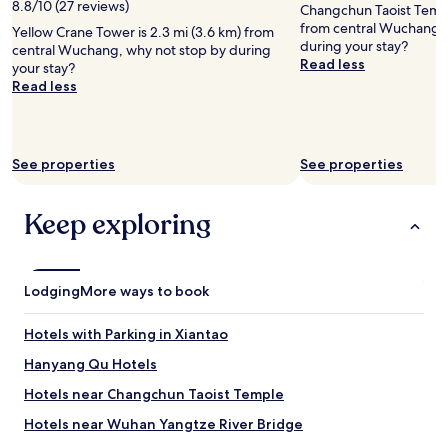
2
8.8/10 (27 reviews)
r
Changchun Taoist Temple
.
adults.
g
from central Wuchang, 
S
Yellow Crane Tower is 2.3 mi (3.6 km) from
Prices
e
during your stay?
t
central Wuchang, why not stop by during
and
r
Read less
a
your stay?
availability
o
f
Read less
subject
o
f
to
m
w
change.
w
e
Additional
i
r
terms
See properties
See properties
t
e
may
h
f
apply.
b
r
Keep exploring
a
i
l
e
c
n
o
d
Lodging
More ways to book
n
l
y
y
a
Hotels with Parking in Xiantao
a
n
n
Hanyang Qu Hotels
d
d
v
a
Hotels near Changchun Taoist Temple
e
t
r
Hotels near Wuhan Yangtze River Bridge
t
y
e