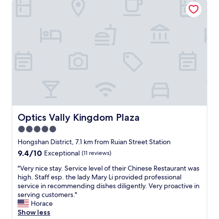
Optics Vally Kingdom Plaza
t
t
i
i
o
o
n
n
"
,
c
l
e
a
n
r
o
o
Optics Vally Kingdom Plaza
Optics Vally Kingdom Plaza
m
5.0
s
star
,
Hongshan District, 7.1 km from Ruian Street Station
d
property
9.4
9.4/10
Exceptional
(11 reviews)
e
out
l
"
"Very nice stay. Service level of their Chinese Restaurant was
of
i
V
high. Staff esp. the lady Mary Li provided professional
10,
c
e
service in recommending dishes diligently. Very proactive in
Exceptional,
i
r
serving customers."
(11
o
y
Horace
reviews)
u
n
Show less