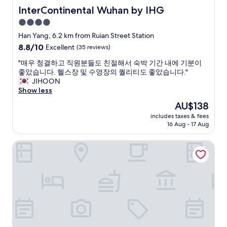
했
InterContinental Wuhan by IHG
InterContinental Wuhan by IHG
어
4.0
요
star
.
Han Yang, 6.2 km from Ruian Street Station
그
property
8.8
8.8/10
Excellent
(35 reviews)
리
out
고
"
"매우 청결하고 직원분들도 친절해서 숙박 기간 내에 기분이
of
가
매
좋았습니다. 헬스장 및 수영장의 퀄리티도 좋았습니다."
10,
장
우
JIHOON
Excellent,
번
청
Show less
(35
화
결
reviews)
The
AU$138
가
하
price
와
includes taxes & fees
고
is
16 Aug - 17 Aug
가
직
AU$138
까
원
워
The Westin Wuhan Wuchang
분
서
들
편
도
하
친
고
절
좋
해
았
서
어
숙
요
박
.
기