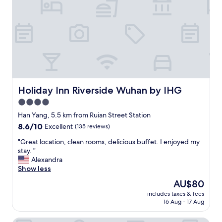
r
y
f
r
i
e
n
d
l
y
Holiday Inn Riverside Wuhan by IHG
Holiday Inn Riverside Wuhan by IHG
a
4.0
n
star
d
Han Yang, 5.5 km from Ruian Street Station
h
property
8.6
8.6/10
Excellent
(135 reviews)
e
out
l
"
"Great location, clean rooms, delicious buffet. I enjoyed my
of
p
G
stay. "
10,
f
r
Alexandra
Excellent,
u
e
Show less
(135
l
a
reviews)
The
AU$80
;
t
price
l
includes taxes & fees
l
is
16 Aug - 17 Aug
o
o
AU$80
c
c
a
a