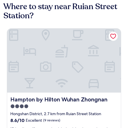
Where to stay near Ruian Street
Station?
Hampton by Hilton Wuhan Zhongnan
Hampton by Hilton Wuhan Zhongnan
Hampton by Hilton Wuhan Zhongnan
4.0
star
Hongshan District, 2.7 km from Ruian Street Station
property
8.6
8.6/10
Excellent
(9 reviews)
out