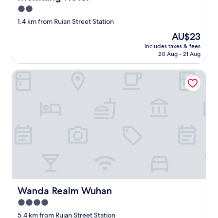
서
2.0
다
star
1.4 km from Ruian Street Station
닐
property
만
The
AU$23
했
price
includes taxes & fees
고
is
20 Aug - 21 Aug
주
AU$23
변
Wanda Realm Wuhan
에
쇼
핑
몰
도
많
고
관
광
지
도
가
까
Wanda Realm Wuhan
Wanda Realm Wuhan
웠
습
4.0
니
star
5.4 km from Ruian Street Station
다