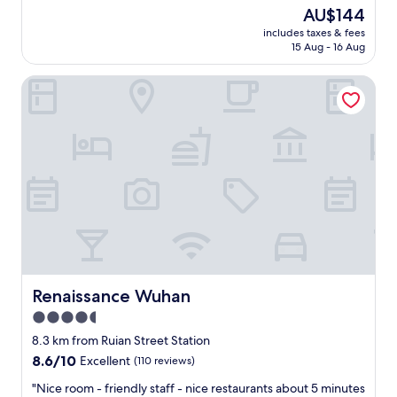
s
i
The
AU$144
b
c
price
u
includes taxes & fees
e
is
15 Aug - 16 Aug
f
s
AU$144
f
t
e
Renaissance Wuhan
a
t
y
.
.
I
S
e
e
n
r
j
v
o
i
y
c
e
e
d
l
m
e
y
v
s
e
Renaissance Wuhan
Renaissance Wuhan
t
l
4.5
a
o
y
star
f
8.3 km from Ruian Street Station
.
t
property
8.6
8.6/10
Excellent
(110 reviews)
"
h
out
e
"
"Nice room - friendly staff - nice restaurants about 5 minutes
of