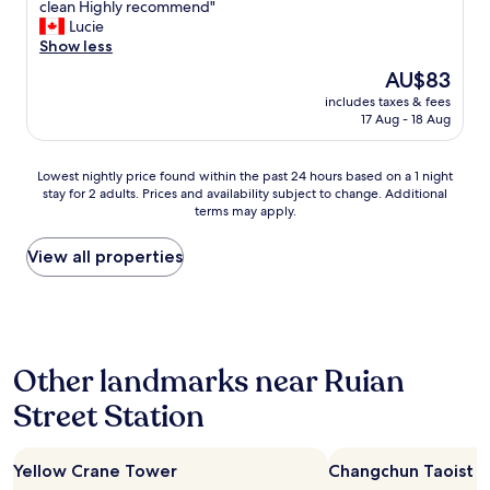
E
clean Highly recommend"
10,
a
n
x
Lucie
Wonderful,
s
d
t
Show less
(12
c
l
r
reviews)
l
y
The
AU$83
e
e
a
price
includes taxes & fees
m
a
n
is
17 Aug - 18 Aug
e
n
d
AU$83
l
a
h
y
n
e
Lowest
Lowest nightly price found within the past 24 hours based on a 1 night
n
d
l
stay for 2 adults. Prices and availability subject to change. Additional
nightly
i
w
terms may apply.
p
price
c
e
f
found
e
l
u
within
View all properties
h
l
l
the
o
-
.
past
t
m
"
24
e
a
hours
l
i
based
,
n
Other landmarks near Ruian
on
v
t
a
e
Street Station
a
1
r
i
night
y
n
stay
l
e
Yellow Crane Tower
Changchun Taoist 
for
a
d