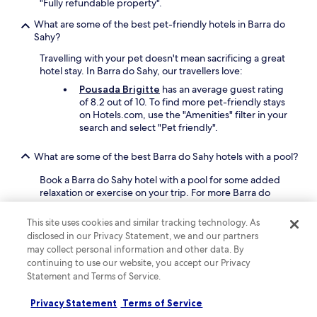
"Fully refundable property".
d
c
a
e
o
s
What are some of the best pet-friendly hotels in Barra do
r
d
a
Sahy?
e
e
b
r
n
Travelling with your pet doesn't mean sacrificing a great
i
e
t
hotel stay. In Barra do Sahy, our travellers love:
t
s
r
d
Pousada Brigitte
has an average guest rating
o
o
a
of 8.2 out of 10. To find more pet-friendly stays
l
d
t
on Hotels.com, use the "Amenities" filter in your
v
o
e
search and select "Pet friendly".
e
c
d
r
h
,
What are some of the best Barra do Sahy hotels with a pool?
o
a
b
s
l
u
Book a Barra do Sahy hotel with a pool for some added
p
é
t
relaxation or exercise on your trip. For more Barra do
r
.
c
Sahy hotels with a pool, use the "Amenities" filter in your
o
A
o
search and select "Pool" on Hotels.com.
b
d
This site uses cookies and similar tracking technology. As
m
l
o
disclosed in our Privacy Statement, we and our partners
f
Is it worth staying in Barra do Sahy?
e
r
may collect personal information and other data. By
o
m
e
continuing to use our website, you accept our Privacy
r
You're spoilt for choice with 46 hotels in the area so it's
a
i
Statement and Terms of Service.
t
easy to find your perfect somewhere. Basing yourself in
s
t
a
Barra do Sahy makes it easy to explore São Sebastião,
d
u
b
including the areas of Juquehy and Camburi.
Privacy Statement
Terms of Service
a
d
l