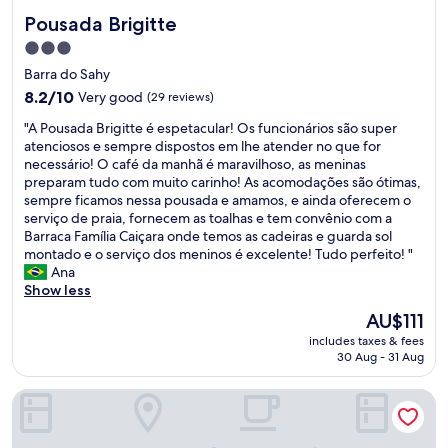
Pousada Brigitte
Pousada Brigitte
3.0
star
Barra do Sahy
property
8.2
8.2/10
Very good
(29 reviews)
out
"
"A Pousada Brigitte é espetacular! Os funcionários são super
of
A
atenciosos e sempre dispostos em lhe atender no que for
10,
P
necessário! O café da manhã é maravilhoso, as meninas
Very
o
preparam tudo com muito carinho! As acomodações são ótimas,
good,
u
sempre ficamos nessa pousada e amamos, e ainda oferecem o
(29
s
serviço de praia, fornecem as toalhas e tem convênio com a
reviews)
a
Barraca Família Caiçara onde temos as cadeiras e guarda sol
d
montado e o serviço dos meninos é excelente! Tudo perfeito! "
a
Ana
B
Show less
r
The
AU$111
i
price
includes taxes & fees
g
is
30 Aug - 31 Aug
i
AU$111
t
Pousada Barra Do Sahy
t
e
é