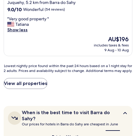
o
star
i
Juquehy, 5.2 km from Barra do Sahy
T
e
e
s
property
9.0
9.0/10
Wonderful
(54 reviews)
h
n
v
j
out
e
t
a
u
"
"Very good property "
of
s
r
l
s
V
Tatiana
10,
t
i
e
t
e
Show less
Wonderful,
a
n
a
o
r
(54
f
h
The
AU$196
p
f
y
reviews)
f
o
price
e
f
includes taxes & fees
g
w
c
is
n
9 Aug - 10 Aug
t
o
a
o
AU$196
a
h
o
s
m
f
e
d
v
b
i
Lowest
Lowest nightly price found within the past 24 hours based on a 1 night stay for
m
p
e
a
2 adults. Prices and availability subject to change. Additional terms may apply.
c
nightly
a
r
r
r
a
price
i
o
y
e
r
found
View all properties
n
p
n
s
d
within
s
e
i
,
o
the
t
r
c
r
o
past
r
t
e
e
u
24
e
y
,
s
t
hours
e
"
When
When is the best time to visit Barra do
a
t
r
based
t
is
Sahy?
c
a
o
on
the
r
Our prices for hotels in Barra do Sahy are cheapest in June
c
u
l
a
best
u
o
r
a
1
time
n
m
to