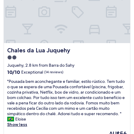
a
l
i
é
e
.
s
l
o
l
t
x
.
t
k
r
l
r
c
.
r
f
i
a
a
e
S
a
r
n
g
n
l
e
l
o
t
e
q
e
r
i
m
h
2
u
n
v
a
t
e
h
i
t
i
,
h
i
r
l
e
ç
w
Chales da Lua Juquehy
Chales da Lua Juquehy
e
r
s
o
!
o
e
b
c
s
e
2.0
T
d
a
e
o
o
f
u
e
star
p
Juquehy, 2.8 km from Barra do Sahy
a
m
u
á
d
p
p
property
c
10.0
f
t
10/10
Exceptional
c
(14 reviews)
o
r
r
h
out
o
h
i
p
a
e
"
"Pousada bem aconchegante e familiar, estilo rústico. Tem tudo
,
of
r
-
l
e
i
c
P
o que se espera de uma Pousada confortável (piscina, frigobar,
t
10,
t
w
.
r
a
i
o
cozinha privativa, Netflix, box de vidro, ar condicionado e um
h
Exceptional,
a
e
"
f
c
a
u
bom colchao. Por tudo isso tem um excelente custo benefício e
e
(14
b
s
e
ô
t
s
vale a pena ficar do outro lado da rodovia. Fomos muito bem
y
reviews)
l
t
i
m
e
a
recebidos pela Cecília com um mimo e um cartão muito
p
e
o
t
o
d
d
simpático dentro do chalé. Adorei tudo e super recomendo. "
r
s
f
o
d
t
a
Eloise
o
i
S
!
o
h
b
Show less
v
t
a
"
,
e
e
i
t
o
The
AU$56
t
f