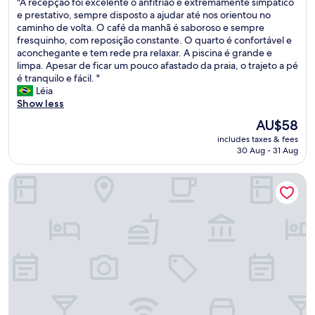
"
"A recepção foi excelente o anfitrião é extremamente simpático
E
of
e
A
e prestativo, sempre disposto a ajudar até nos orientou no
s
10,
d
r
caminho de volta. O café da manhã é saboroso e sempre
w
Wonderful,
i
e
fresquinho, com reposição constante. O quarto é confortável e
u
(42
s
c
aconchegante e tem rede pra relaxar. A piscina é grande e
r
reviews)
p
e
limpa. Apesar de ficar um pouco afastado da praia, o trajeto a pé
d
o
p
é tranquilo e fácil. "
e
s
ç
Léia
d
t
ã
Show less
i
o
o
e
s
The
AU$58
f
H
e
price
includes taxes & fees
o
a
m
is
30 Aug - 31 Aug
i
u
l
AU$58
e
s
h
Pousada Yamandu
x
n
e
c
u
a
e
m
t
l
m
e
e
e
n
n
r
d
t
3
e
e
3
r
o
2
n
a
a
o
n
n
q