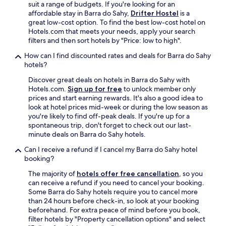
n
m
suit a range of budgets. If you're looking for an
a
i
i
affordable stay in Barra do Sahy,
Drifter Hostel
is a
v
c
m
great low-cost option. To find the best low-cost hotel on
e
a
o
Hotels.com that meets your needs, apply your search
r
ç
e
filters and then sort hotels by "Price: low to high".
y
ã
u
b
How can I find discounted rates and deals for Barra do Sahy
o
m
a
hotels?
c
c
s
o
a
i
Discover great deals on hotels in Barra do Sahy with
n
r
c
Hotels.com.
Sign up for free
to unlock member only
o
t
h
prices and start earning rewards. It's also a good idea to
s
ã
o
look at hotel prices mid-week or during the low season as
c
o
t
you're likely to find off-peak deals. If you're up for a
o
m
e
spontaneous trip, don't forget to check out our last-
p
u
l
minute deals on Barra do Sahy hotels.
a
i
(
r
t
Can I receive a refund if I cancel my Barra do Sahy hotel
m
a
o
booking?
y
n
s
r
The majority of
hotels offer free cancellation
, so you
ó
i
o
can receive a refund if you need to cancel your booking.
s
m
o
Some Barra do Sahy hotels require you to cancel more
a
p
m
than 24 hours before check-in, so look at your booking
t
á
3
beforehand. For extra peace of mind before you book,
e
t
4
filter hotels by "Property cancellation options" and select
n
i
w