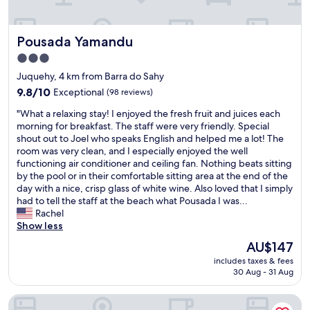
f
g
u
i
e
e
t
g
f
Pousada Yamandu
Pousada Yamandu
r
e
o
i
b
r
3.0
ã
e
n
star
Juquehy, 4 km from Barra do Sahy
o
n
e
property
é
9.8
a
9.8/10
Exceptional
(98 reviews)
c
e
out
b
e
"
"What a relaxing stay! I enjoyed the fresh fruit and juices each
x
of
e
s
W
morning for breakfast. The staff were very friendly. Special
t
10,
r
s
h
shout out to Joel who speaks English and helped me a lot! The
r
Exceptional,
e
á
a
room was very clean, and I especially enjoyed the well
e
(98
s
r
t
functioning air conditioner and ceiling fan. Nothing beats sitting
m
reviews)
i
i
a
by the pool or in their comfortable sitting area at the end of the
a
s
o
r
day with a nice, crisp glass of white wine. Also loved that I simply
m
t
!
e
had to tell the staff at the beach what Pousada I was...
e
d
O
l
Rachel
n
i
c
a
Show less
t
e
a
x
e
N
f
The
AU$147
i
s
u
é
price
includes taxes & fees
n
i
m
d
is
30 Aug - 31 Aug
g
m
m
a
AU$147
s
p
e
m
Pousada vila do sol juquehy
t
á
r
a