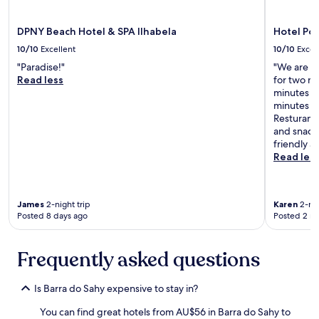
a
f
r
b
w
i
e
o
o
n
c
DPNY Beach Hotel & SPA Ilhabela
Hotel Po
u
n
s
e
t
10/10
Excellent
10/10
Excel
d
;
b
1
e
a
"Paradise!"
"We are p
i
5
r
S
Read less
for two ni
d
0
f
a
minutes wa
o
m
u
b
minutes wa
s
f
l
r
Resturant
p
r
t
i
and snacks
e
o
i
n
friendly a
l
m
m
a
Read les
a
t
e
s
C
h
!
e
e
e
T
m
c
b
James
2-night trip
Karen
2-nig
h
p
í
e
Posted 8 days ago
Posted 2 m
a
r
l
a
n
e
i
c
k
e
a
h
Frequently asked questions
y
m
c
.
o
c
o
I
u
o
m
Is Barra do Sahy expensive to stay in?
t
"
m
u
'
u
m
You can find great hotels from AU$56 in Barra do Sahy to
s