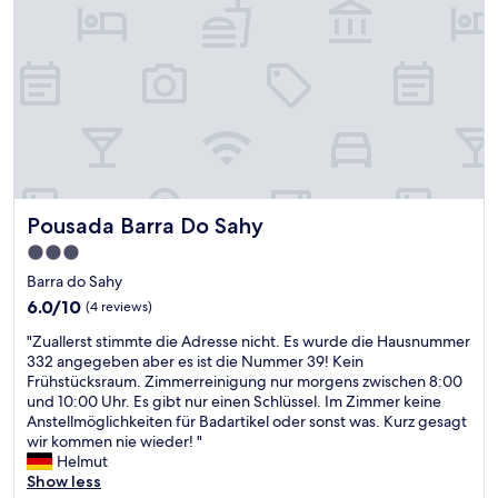
e
s
p
e
t
a
c
u
l
a
r
Pousada Barra Do Sahy
Pousada Barra Do Sahy
!
O
3.0
s
star
Barra do Sahy
f
property
u
6.0
6.0/10
(4 reviews)
n
out
"
"Zuallerst stimmte die Adresse nicht. Es wurde die Hausnummer
c
of
Z
332 angegeben aber es ist die Nummer 39! Kein
i
10,
u
Frühstücksraum. Zimmerreinigung nur morgens zwischen 8:00
o
(4
a
und 10:00 Uhr. Es gibt nur einen Schlüssel. Im Zimmer keine
n
reviews)
l
Anstellmöglichkeiten für Badartikel oder sonst was. Kurz gesagt
á
l
wir kommen nie wieder! "
r
e
Helmut
i
r
Show less
o