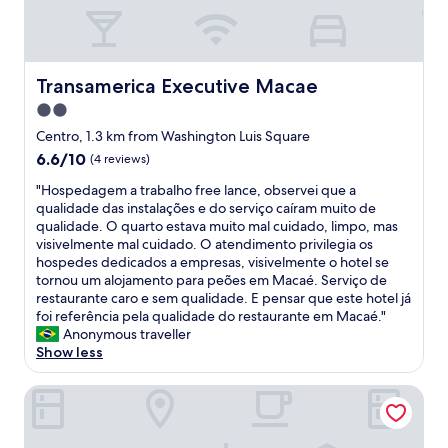
r
v
a
d
Transamerica Executive Macae
o
Transamerica Executive Macae
s
2.0
.
star
Centro, 1.3 km from Washington Luis Square
N
property
ã
6.6
6.6/10
(4 reviews)
o
out
"
"Hospedagem a trabalho free lance, observei que a
é
of
H
qualidade das instalações e do serviço caíram muito de
t
10,
o
qualidade. O quarto estava muito mal cuidado, limpo, mas
u
(4
s
visivelmente mal cuidado. O atendimento privilegia os
d
reviews)
p
hospedes dedicados a empresas, visivelmente o hotel se
o
e
tornou um alojamento para peões em Macaé. Serviço de
n
d
restaurante caro e sem qualidade. E pensar que este hotel já
o
a
foi referência pela qualidade do restaurante em Macaé."
v
g
Anonymous traveller
o
e
Show less
,
m
m
a
a
Paradiso Macaé Hotel
t
s
r
p
a
a