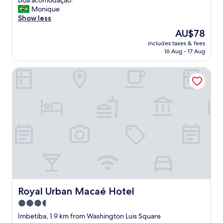
boa acomodação."
10,
t
Monique
Exceptional,
i
Show less
(31
m
reviews)
The
AU$78
a
price
includes taxes & fees
l
is
16 Aug - 17 Aug
o
AU$78
c
Royal Urban Macaé Hotel
a
l
i
z
a
ç
ã
o
,
e
q
u
i
p
Royal Urban Macaé Hotel
Royal Urban Macaé Hotel
e
3.5
b
star
o
Imbetiba, 1.9 km from Washington Luis Square