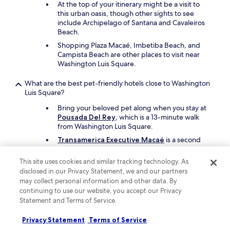
At the top of your itinerary might be a visit to
this urban oasis, though other sights to see
include Archipelago of Santana and Cavaleiros
Beach.
Shopping Plaza Macaé, Imbetiba Beach, and
Campista Beach are other places to visit near
Washington Luis Square.
What are the best pet-friendly hotels close to Washington
Luis Square?
Bring your beloved pet along when you stay at
Pousada Del Rey
, which is a 13-minute walk
from Washington Luis Square.
Transamerica Executive Macaé
is a second
pet-friendly option.
This site uses cookies and similar tracking technology. As
disclosed in our Privacy Statement, we and our partners
Keep exploring
may collect personal information and other data. By
continuing to use our website, you accept our Privacy
Statement and Terms of Service.
Lodging
Privacy Statement
Terms of Service