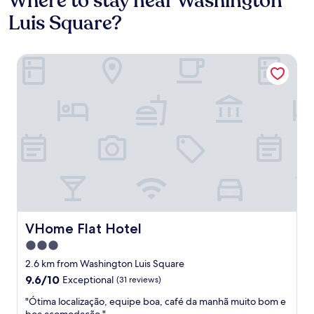
Where to stay near Washington
Luis Square?
VHome Flat Hotel
VHome Flat Hotel
VHome Flat Hotel
3.0
star
2.6 km from Washington Luis Square
property
9.6
9.6/10
Exceptional
(31 reviews)
out
"
"Ótima localização, equipe boa, café da manhã muito bom e
of
Ó