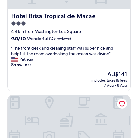
o
s
d
t
e
Hotel Brisa Tropical de Macae
Hotel Brisa Tropical de Macae
e
b
h
3.0
a
o
r
star
4.4 km from Washington Luis Square
t
e
property
9.0
9.0/10
e
Wonderful
(126 reviews)
s
out
l
e
"
"The front desk and cleaning staff was super nice and
of
j
r
T
helpful, the room overlooking the ocean was divine"
10,
á
e
h
Patricia
Wonderful,
f
s
e
Show less
(126
o
t
f
reviews)
i
The
AU$141
a
r
r
price
u
includes taxes & fees
o
e
is
r
7 Aug - 8 Aug
n
f
AU$141
a
t
e
n
Dubai Macaé by Atlântica
d
r
t
e
ê
e
s
n
"
k
c
a
i
n
a
d
p
c