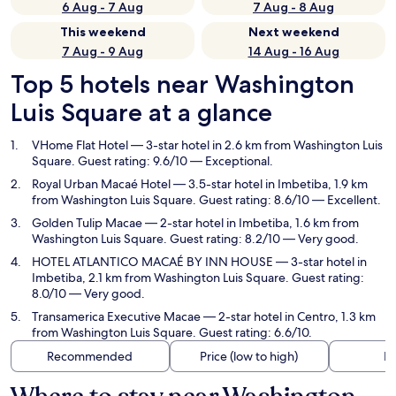
6 Aug - 7 Aug
7 Aug - 8 Aug
This weekend
Next weekend
7 Aug - 9 Aug
14 Aug - 16 Aug
Top 5 hotels near Washington
Luis Square at a glance
VHome Flat Hotel
— 3-star hotel in 2.6 km from Washington Luis
Square. Guest rating: 9.6/10 — Exceptional.
Royal Urban Macaé Hotel
— 3.5-star hotel in Imbetiba, 1.9 km
from Washington Luis Square. Guest rating: 8.6/10 — Excellent.
Golden Tulip Macae
— 2-star hotel in Imbetiba, 1.6 km from
Washington Luis Square. Guest rating: 8.2/10 — Very good.
HOTEL ATLANTICO MACAÉ BY INN HOUSE
— 3-star hotel in
Imbetiba, 2.1 km from Washington Luis Square. Guest rating:
8.0/10 — Very good.
Transamerica Executive Macae
— 2-star hotel in Centro, 1.3 km
from Washington Luis Square. Guest rating: 6.6/10.
Recommended
Price (low to high)
Di