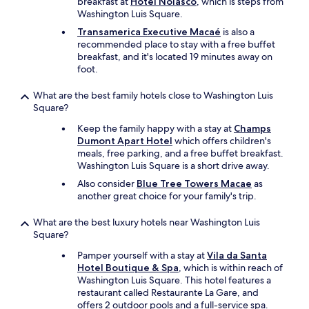
breakfast at
Hotel Nolasco
, which is steps from
Washington Luis Square.
Transamerica Executive Macaé
is also a
recommended place to stay with a free buffet
breakfast, and it's located 19 minutes away on
foot.
What are the best family hotels close to Washington Luis
Square?
Keep the family happy with a stay at
Champs
Dumont Apart Hotel
which offers children's
meals, free parking, and a free buffet breakfast.
Washington Luis Square is a short drive away.
Also consider
Blue Tree Towers Macae
as
another great choice for your family's trip.
What are the best luxury hotels near Washington Luis
Square?
Pamper yourself with a stay at
Vila da Santa
Hotel Boutique & Spa
, which is within reach of
Washington Luis Square. This hotel features a
restaurant called Restaurante La Gare, and
offers 2 outdoor pools and a full-service spa.