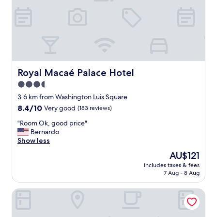
e
n
m
d
M
h
a
e
c
l
a
p
é
f
.
u
Royal Macaé Palace Hotel
"
Royal Macaé Palace Hotel
l
3.5
,
t
star
3.6 km from Washington Luis Square
h
property
8.4
8.4/10
Very good
(183 reviews)
e
out
r
"
"Room Ok, good price"
of
o
R
Bernardo
10,
o
o
Show less
Very
m
o
good,
The
AU$121
o
m
(183
price
v
includes taxes & fees
O
reviews)
is
e
7 Aug - 8 Aug
k
AU$121
r
,
l
ibis Macae
g
o
o
o
o
k