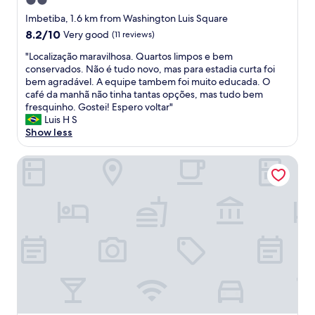
2.0
a
c
star
Imbetiba, 1.6 km from Washington Luis Square
o
property
8.2
8.2/10
Very good
(11 reviews)
m
out
o
"
"Localização maravilhosa. Quartos limpos e bem
of
d
L
conservados. Não é tudo novo, mas para estadia curta foi
10,
a
o
bem agradável. A equipe tambem foi muito educada. O
Very
ç
c
café da manhã não tinha tantas opções, mas tudo bem
good,
ã
a
fresquinho. Gostei! Espero voltar"
(11
o
l
Luis H S
reviews)
.
i
Show less
"
z
a
HOTEL ATLANTICO MACAÉ BY INN HOUSE
ç
ã
o
m
a
r
a
v
i
l
h
o