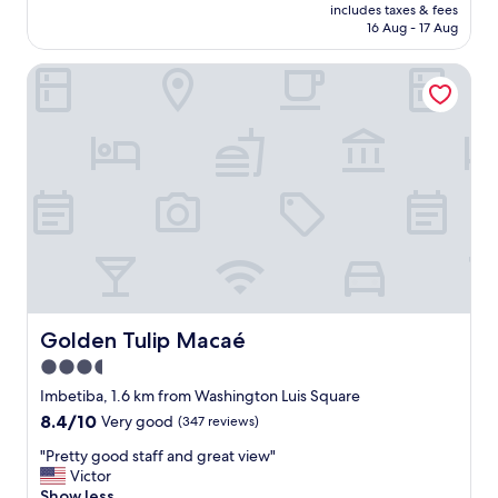
t
price
includes taxes & fees
reviews)
a
i
is
16 Aug - 17 Aug
l
n
AU$71
i
h
Golden Tulip Macaé
d
a
a
t
d
a
e
n
.
t
O
a
q
s
u
o
a
p
r
ç
t
õ
o
e
e
s
Golden Tulip Macaé
Golden Tulip Macaé
s
,
t
m
3.5
a
a
star
Imbetiba, 1.6 km from Washington Luis Square
v
s
property
a
8.4
8.4/10
t
Very good
(347 reviews)
m
out
u
"
"Pretty good staff and great view"
u
of
d
P
Victor
i
10,
o
r
Show less