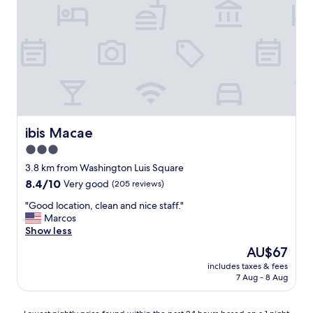
d
i
p
n
r
g
i
t
c
h
e
e
"
o
c
e
a
ibis Macae
ibis Macae
n
3.0
w
a
star
3.8 km from Washington Luis Square
s
property
8.4
8.4/10
Very good
(205 reviews)
d
out
i
"
"Good location, clean and nice staff."
of
v
G
Marcos
10,
i
o
Show less
Very
n
o
good,
The
AU$67
e
d
(205
price
"
includes taxes & fees
l
reviews)
is
7 Aug - 8 Aug
o
AU$67
c
a