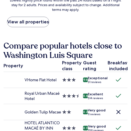
Lowest
Lowest nightly price found within the past 24 hours based on a 1 night
t
stay for 2 adults. Prices and availability subject to change. Additional
nightly
i
terms may apply.
price
o
found
n
within
View all properties
,
the
c
past
l
24
e
hours
Compare popular hotels close to
a
based
n
Washington Luis Square
on
a
a
n
Property
Guest
Breakfast
1
d
Property
class
rating
included
night
n
stay
i
Exceptional
for
VHome Flat Hotel
3.0
9.6
c
31 reviews
2
star
e
adults.
property
s
Royal Urban Macaé
Excellent
Prices
3.5
8.6
t
Hotel
514 reviews
and
star
a
availability
property
f
Very good
subject
Golden Tulip Macae
2.0
f
8.2
11 reviews
to
star
.
change.
property
HOTEL ATLANTICO
"
Additional
Very good
MACAÉ BY INN
3.0
8.0
109 reviews