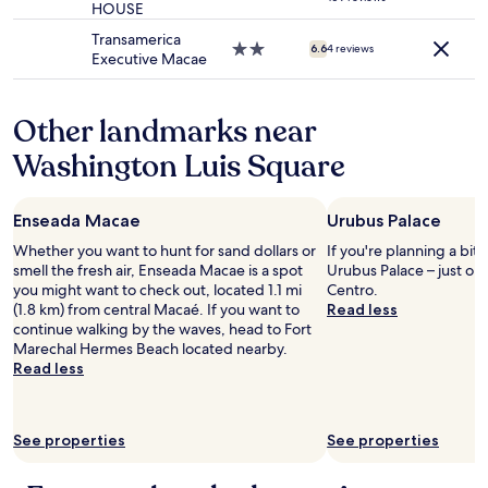
terms
HOUSE
star
may
property
Transamerica
apply.
2.0
6.6
4 reviews
Executive Macae
star
property
Other landmarks near
Washington Luis Square
Enseada Macae
Urubus Palace
Whether you want to hunt for sand dollars or
If you're planning a bit
smell the fresh air, Enseada Macae is a spot
Urubus Palace – just on
you might want to check out, located 1.1 mi
Centro.
(1.8 km) from central Macaé. If you want to
Read less
continue walking by the waves, head to Fort
Marechal Hermes Beach located nearby.
Read less
See properties
See properties