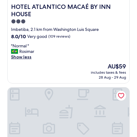
s
HOTEL ATLANTICO MACAÉ BY INN HOUSE
HOTEL ATLANTICO MACAÉ BY INN
a
HOUSE
.
Q
3.0
u
star
Imbetiba, 2.1 km from Washington Luis Square
a
property
r
8.0
8.0/10
Very good
(109 reviews)
t
out
"
"Normal "
o
of
N
Rosimar
s
10,
o
Show less
l
Very
r
i
good,
The
AU$59
m
m
(109
price
includes taxes & fees
a
p
reviews)
is
28 Aug - 29 Aug
l
o
AU$59
"
s
Transamerica Executive Macae
e
b
e
m
c
o
n
s
e