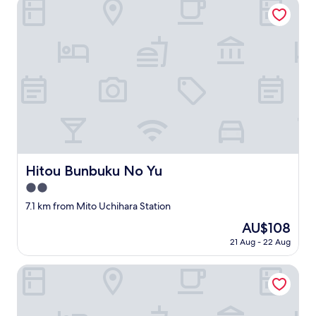
Hitou Bunbuku No Yu
の
の
チ
に
ェ
時
ッ
間
ク
が
イ
掛
ン
か
で
る
泊
の
ま
が
る
気
だ
に
け
な
で
Hitou Bunbuku No Yu
Hitou Bunbuku No Yu
る
し
点
2.0
た
で
star
の
7.1 km from Mito Uchihara Station
し
で
property
た
The
AU$108
、
。
price
安
21 Aug - 22 Aug
"
is
さ
AU$108
と
Kappo Ryokan Shiroyama
サ
ー
ビ