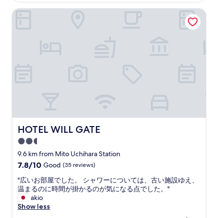
け
a
ー
AU$115
ま
t
HOTEL WILL GATE
ビ
し
h
ス
た
r
や
。
o
朝
凄
o
食
い
m
サ
た
"
ー
す
ビ
か
ス
り
も
ま
あ
し
る
た
の
。
HOTEL WILL GATE
HOTEL WILL GATE
に
"
と
2.5
て
star
9.6 km from Mito Uchihara Station
も
property
7.8
7.8/10
安
Good
(35 reviews)
out
い
"
"広いお部屋でした。 シャワーについては、古い施設ゆえ、
of
の
広
温まるのに時間が掛かるのが気になる点でした。"
10,
で
い
akio
Good,
、
お
Show less
(35
コ
部
reviews)
ス