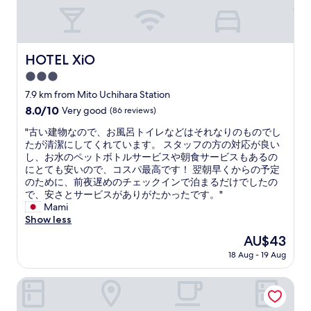
e
n
i
t
i
HOTEL XiO
HOTEL XiO
e
3.0
s
,
star
7.9 km from Mito Uchihara Station
k
property
8.0
8.0/10
Very good
(86 reviews)
i
out
n
"
"古い建物なので、お風呂トイレなどはそれなりのものでし
of
d
古
たが清潔にしてくれています。 スタッフの方の対応が良い
10,
s
い
し、お水のペットボトルサービスや朝食サービスもあるの
Very
t
建
にとても安いので、コスパ最高です！ 翌朝早くからの予定
good,
a
物
のために、前夜遅めのチェックインで泊まるだけでしたの
(86
f
な
で、安さとサービスがありがたかったです。"
reviews)
f
の
Mami
s
で
Show less
.
、
The
AU$43
.
お
price
.
18 Aug - 19 Aug
風
is
e
呂
AU$43
v
ト
Super Hotel Mito Natural Onsen
e
イ
r
レ