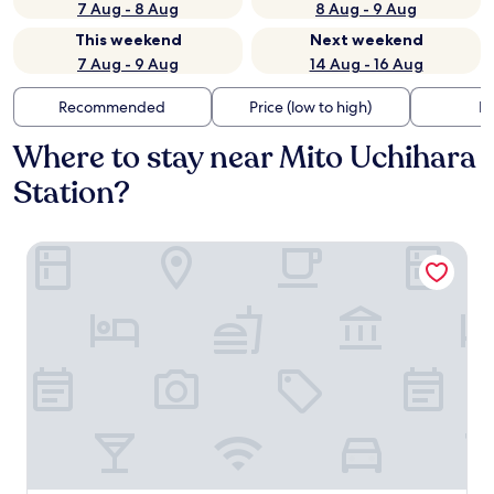
7 Aug - 8 Aug
8 Aug - 9 Aug
This weekend
Next weekend
7 Aug - 9 Aug
14 Aug - 16 Aug
Recommended
Price (low to high)
Di
Where to stay near Mito Uchihara
Station?
HOTEL R9 The Yard Kasama