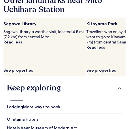
Other landmarks near Mito
Uchihara Station
Sagawa Library
Kitayama Park
Sagawa Library is worth a visit, located 4.5 mi
Travellers who enjoy th
(7.2 km) from central Mito.
want to go to Kitayama P
Read less
km) from central Kasam
Read less
See properties
See properties
Keep exploring
Lodging
More ways to book
Omitama Hotels
Hotels near Museum of Modern Art