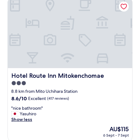
Hotel Route Inn Mitokenchomae
o
。
い
i
ス
チ
c
タ
ェ
e
ッ
ッ
o
フ
ク
f
の
イ
A
方
ン
m
の
し
e
対
て
r
応
少
i
が
し
c
良
経
a
い
つ
Hotel Route Inn Mitokenchomae
Hotel Route Inn Mitokenchomae
n
し
と
b
、
3.0
部
r
お
屋
star
8.8 km from Mito Uchihara Station
e
水
を
property
8.6
8.6/10
a
Excellent
(417 reviews)
の
用
out
k
ペ
意
"
"nice bathroom"
of
f
ッ
し
n
Yasuhiro
10,
a
ト
て
i
Show less
Excellent,
s
ボ
い
c
(417
t
ト
The
AU$115
た
e
reviews)
.
ル
price
だ
6 Sept - 7 Sept
b
"
サ
is