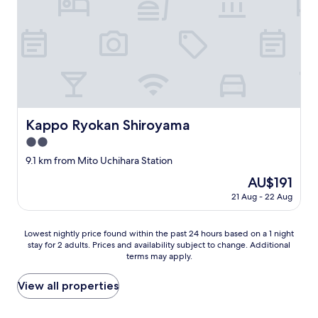
ス
が
あ
り
が
た
か
っ
た
で
Kappo Ryokan Shiroyama
Kappo Ryokan Shiroyama
す
2.0
。
"
star
9.1 km from Mito Uchihara Station
property
The
AU$191
price
21 Aug - 22 Aug
is
AU$191
Lowest
Lowest nightly price found within the past 24 hours based on a 1 night
stay for 2 adults. Prices and availability subject to change. Additional
nightly
terms may apply.
price
found
within
View all properties
the
past