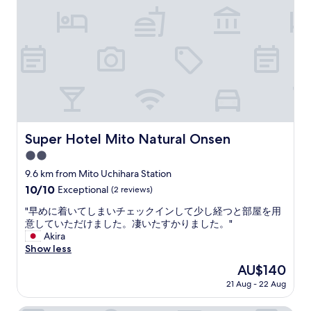
y
な
t
ど
h
は
i
そ
n
れ
g
な
s
り
w
の
e
も
l
の
l
で
Super Hotel Mito Natural Onsen
Super Hotel Mito Natural Onsen
d
し
o
2.0
た
n
が
star
9.6 km from Mito Uchihara Station
e
清
property
10.0
10/10
Exceptional
(2 reviews)
.
潔
out
N
に
"
"早めに着いてしまいチェックインして少し経つと部屋を用
of
o
し
早
意していただけました。凄いたすかりました。"
10,
t
て
め
Akira
Exceptional,
m
く
に
Show less
(2
a
れ
着
reviews)
n
The
AU$140
て
い
y
price
い
21 Aug - 22 Aug
て
c
is
ま
し
h
AU$140
す
ま