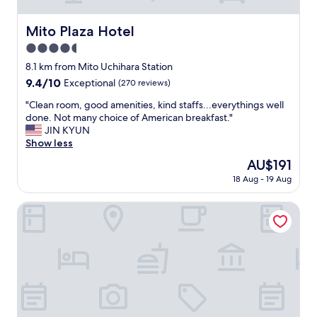
Mito Plaza Hotel
Mito Plaza Hotel
4.5
star
8.1 km from Mito Uchihara Station
property
9.4
9.4/10
Exceptional
(270 reviews)
out
"
"Clean room, good amenities, kind staffs...everythings well
of
C
done. Not many choice of American breakfast."
10,
l
JIN KYUN
Exceptional,
e
Show less
(270
a
reviews)
The
AU$191
n
price
18 Aug - 19 Aug
r
is
o
AU$191
o
HOTEL XiO
m
,
g
o
o
d
a
m