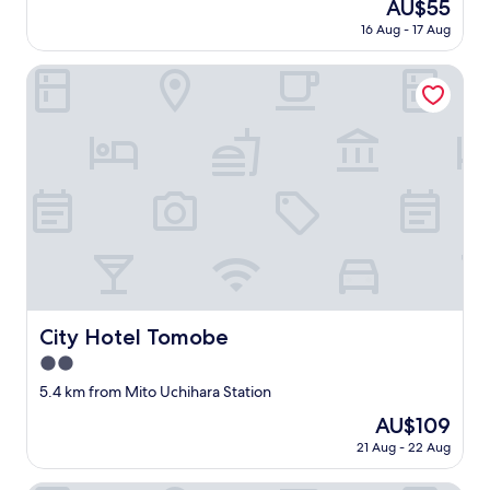
The
AU$55
屋
パ
price
16 Aug - 17 Aug
で
最
is
し
高
AU$55
た
City Hotel Tomobe
で
。
す
シ
！
ャ
翌
ワ
朝
ー
早
に
く
つ
か
い
ら
て
の
は
予
、
定
古
の
い
City Hotel Tomobe
た
City Hotel Tomobe
施
め
2.0
設
に
ゆ
star
5.4 km from Mito Uchihara Station
、
え
property
前
The
AU$109
、
夜
price
温
21 Aug - 22 Aug
遅
is
ま
め
AU$109
る