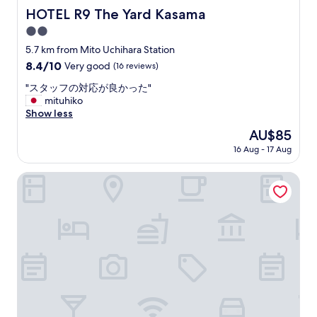
HOTEL R9 The Yard Kasama
HOTEL R9 The Yard Kasama
2.0
star
5.7 km from Mito Uchihara Station
property
8.4
8.4/10
Very good
(16 reviews)
out
"
"スタッフの対応が良かった"
of
ス
mituhiko
10,
タ
Show less
Very
ッ
good,
The
AU$85
フ
(16
price
16 Aug - 17 Aug
の
reviews)
is
対
AU$85
応
Mito Plaza Hotel
が
良
か
っ
た
"