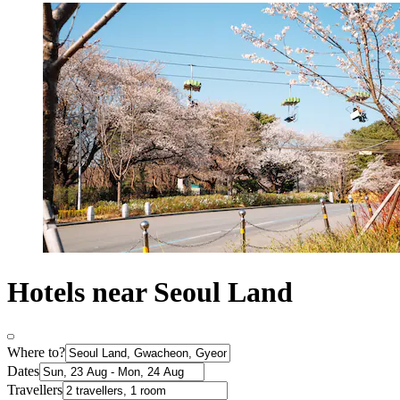
Hotels near Seoul Land
Where to?
Dates
Travellers