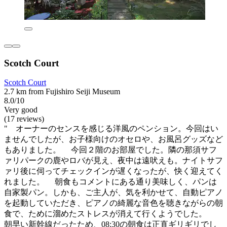
Scotch Court
Scotch Court
2.7 km from Fujishiro Seiji Museum
8.0/10
Very good
(17 reviews)
" オーナーのセンスを感じる洋風のペンション。今回はい
ませんでしたが、お子様向けのオセロや、お風呂グッズなど
もありました。 今回２階のお部屋でした。隣の那須サフ
ァリパークの鹿やロバが見え、夜中は遠吠えも。ナイトサフ
ァリ後に伺ってチェックインが遅くなったが、快く迎えてく
れました。 朝食もコメントにある通り美味しく、パンは
自家製パン。しかも、ご主人が、気を利かせて、自動ピアノ
を起動していただき、ピアノの綺麗な音色を聴きながらの朝
食で、ために溜めたストレスが消えて行くようでした。
朝早い新幹線だったため、08:30の朝食は正直ギリギリでし