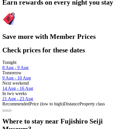
Earn rewards on every night you stay
Save more with Member Prices
Check prices for these dates
Tonight
8 Aug - 9 Aug
Tomorrow
9 Aug - 10 Aug
Next weekend
14 Aug - 16 Aug
In two weeks
21 Aug - 23 Aug
Recommended
Price (low to high)
Distance
Property class
Where to stay near Fujishiro Seiji
Museum?