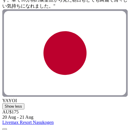
い気持ちになれました。"
YAYOI
Show less
AU$175
20 Aug - 21 Aug
Livemax Resort Nasukogen