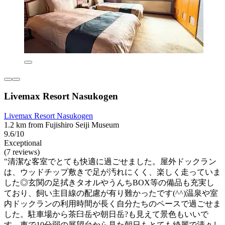
Livemax Resort Nasukogen
Livemax Resort Nasukogen
1.2 km from Fujishiro Seiji Museum
9.6/10
Exceptional
(7 reviews)
"清潔な客室でとても快適に過ごせました。屋外ドックラン
は、ウッドチップ敷きで足が汚れにくく、楽しく走っていま
した◎玄関の足拭きタオルやうんちBOX等の備品も充実し
ており、飼い主目線の配慮が有り難かったです(^^)温泉や室
内ドックランの利用時間が長く自分たちのペースで過ごせま
した。駐車場から茶臼岳や朝日岳?も見えて景色もいいで
す。車で10分弱の展望台から見た朝日もとても綺麗で清々し