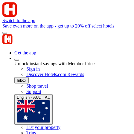
Switch to the app
Save even more on the app - get up to 20% off select hotels
Get the app
Unlock instant savings with Member Prices
Sign in
Discover Hotels.com Rewards
Inbox
Shop travel
Support
English · AUD · AU
List your property
Trips