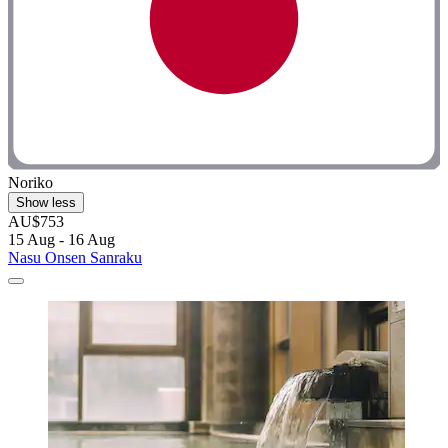
Noriko
Show less
AU$753
15 Aug - 16 Aug
Nasu Onsen Sanraku