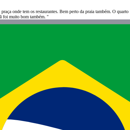
a praça onde tem os restaurantes. Bem perto da praia também. O quarto f
nhã foi muito bom também. "