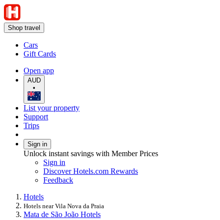
Shop travel
Cars
Gift Cards
Open app
AUD
•
List your property
Support
Trips
Sign in
Unlock instant savings with Member Prices
Sign in
Discover Hotels.com Rewards
Feedback
Hotels
Hotels near Vila Nova da Praia
Mata de São João Hotels