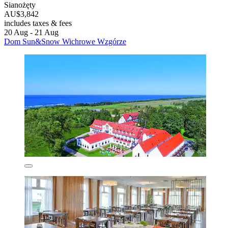
Sianożęty
AU$3,842
includes taxes & fees
20 Aug - 21 Aug
Dom Sun&Snow Wichrowe Wzgórze