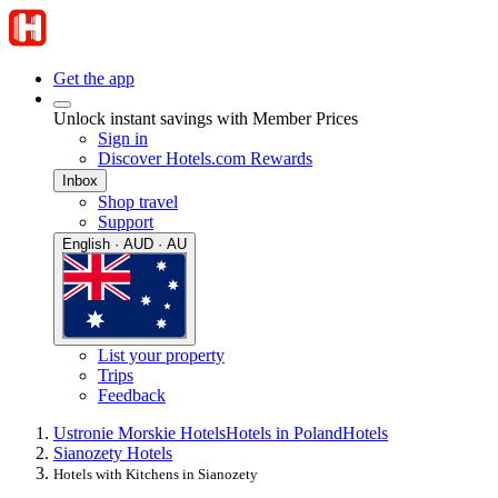
Get the app
Unlock instant savings with Member Prices
Sign in
Discover Hotels.com Rewards
Inbox
Shop travel
Support
English · AUD · AU
List your property
Trips
Feedback
Ustronie Morskie Hotels
Hotels in Poland
Hotels
Sianozety Hotels
Hotels with Kitchens in Sianozety